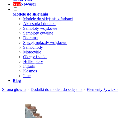
New
Nowości
Modele do sklejania
Modele do sklejania z farbami
Akcesoria i dodatki
Samoloty wojskowe
Samoloty cywilne
Diorama
Sprzęt, pojazdy wojskowe
Samochody
Motocykle
Okręty i statki
Helikoptery
Figurki
Kosmos
Inne
Blog
Strona główna
»
Dodatki do modeli do sklejania
»
Elementy żywiczn