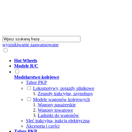
wyszukiwanie zaawansowane
Hot Wheels
Modele R/C
Modelarstwo kolejowe
Tabor PKP
Lokomotywy, pojazdy silnikowe
Zespoły trakcyjne, szynobusy
Modele wagonów kolejowych
Wagony pasażerskie
Wagony towarowe
Ładunki do wagonów
SIeć trakcyjna, trakcja elektryczna
Akcesoria i części
Tabor PKP