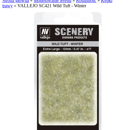
Strona główna
»
Modelowanie terenu
»
Roślinność
»
Kępki
trawy
»
VALLEJO SC421 Wild Tuft - Winter