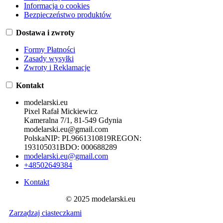
Informacja o cookies
Bezpieczeństwo produktów
Dostawa i zwroty
Formy Płatności
Zasady wysyłki
Zwroty i Reklamacje
Kontakt
modelarski.eu
Pixel Rafał Mickiewicz
Kameralna 7/1, 81-549 Gdynia
modelarski.eu@gmail.com
Polska
NIP:
PL9661310819
REGON:
193105031
BDO:
000688289
modelarski.eu@gmail.com
+48502649384
Kontakt
© 2025 modelarski.eu
Zarządzaj ciasteczkami