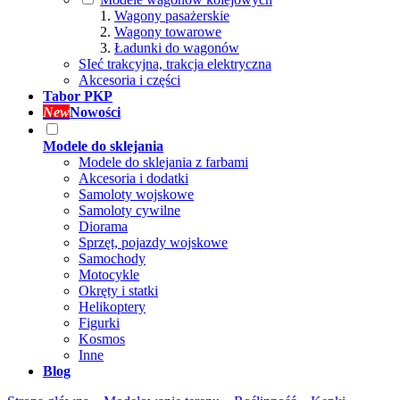
Wagony pasażerskie
Wagony towarowe
Ładunki do wagonów
SIeć trakcyjna, trakcja elektryczna
Akcesoria i części
Tabor PKP
New
Nowości
Modele do sklejania
Modele do sklejania z farbami
Akcesoria i dodatki
Samoloty wojskowe
Samoloty cywilne
Diorama
Sprzęt, pojazdy wojskowe
Samochody
Motocykle
Okręty i statki
Helikoptery
Figurki
Kosmos
Inne
Blog