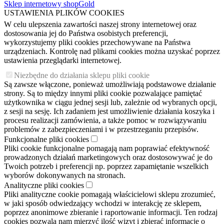
Sklep internetowy shopGold
USTAWIENIA PLIKÓW COOKIES
W celu ulepszenia zawartości naszej strony internetowej oraz
dostosowania jej do Państwa osobistych preferencji,
wykorzystujemy pliki cookies przechowywane na Państwa
urządzeniach. Kontrolę nad plikami cookies można uzyskać poprzez
ustawienia przeglądarki internetowej.
Niezbędne do działania sklepu pliki cookie
Są zawsze włączone, ponieważ umożliwiają podstawowe działanie
strony. Są to między innymi pliki cookie pozwalające pamiętać
użytkownika w ciągu jednej sesji lub, zależnie od wybranych opcji,
z sesji na sesję. Ich zadaniem jest umożliwienie działania koszyka i
procesu realizacji zamówienia, a także pomoc w rozwiązywaniu
problemów z zabezpieczeniami i w przestrzeganiu przepisów.
Funkcjonalne pliki cookies
Pliki cookie funkcjonalne pomagają nam poprawiać efektywność
prowadzonych działań marketingowych oraz dostosowywać je do
Twoich potrzeb i preferencji np. poprzez zapamiętanie wszelkich
wyborów dokonywanych na stronach.
Analityczne pliki cookies
Pliki analityczne cookie pomagają właścicielowi sklepu zrozumieć,
w jaki sposób odwiedzający wchodzi w interakcję ze sklepem,
poprzez anonimowe zbieranie i raportowanie informacji. Ten rodzaj
cookies pozwala nam mierzyć ilość wizyt i zbierać informacje o