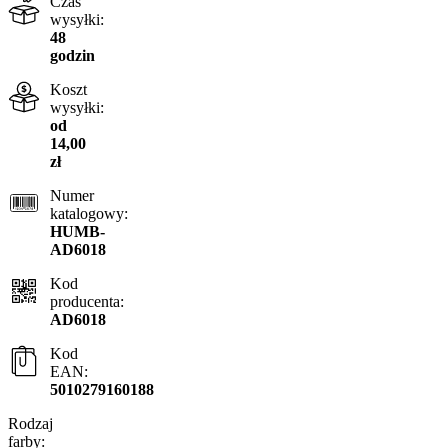
Czas
wysyłki:
48
godzin
Koszt
wysyłki:
od
14,00
zł
Numer
katalogowy:
HUMB-
AD6018
Kod
producenta:
AD6018
Kod
EAN:
5010279160188
Rodzaj
farby: