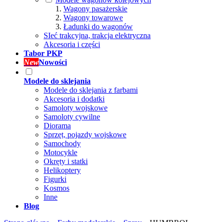
Wagony pasażerskie
Wagony towarowe
Ładunki do wagonów
SIeć trakcyjna, trakcja elektryczna
Akcesoria i części
Tabor PKP
New
Nowości
Modele do sklejania
Modele do sklejania z farbami
Akcesoria i dodatki
Samoloty wojskowe
Samoloty cywilne
Diorama
Sprzęt, pojazdy wojskowe
Samochody
Motocykle
Okręty i statki
Helikoptery
Figurki
Kosmos
Inne
Blog