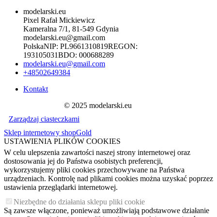
modelarski.eu
Pixel Rafał Mickiewicz
Kameralna 7/1, 81-549 Gdynia
modelarski.eu@gmail.com
Polska
NIP:
PL9661310819
REGON:
193105031
BDO:
000688289
modelarski.eu@gmail.com
+48502649384
Kontakt
© 2025 modelarski.eu
Zarządzaj ciasteczkami
Sklep internetowy shopGold
USTAWIENIA PLIKÓW COOKIES
W celu ulepszenia zawartości naszej strony internetowej oraz
dostosowania jej do Państwa osobistych preferencji,
wykorzystujemy pliki cookies przechowywane na Państwa
urządzeniach. Kontrolę nad plikami cookies można uzyskać poprzez
ustawienia przeglądarki internetowej.
Niezbędne do działania sklepu pliki cookie
Są zawsze włączone, ponieważ umożliwiają podstawowe działanie