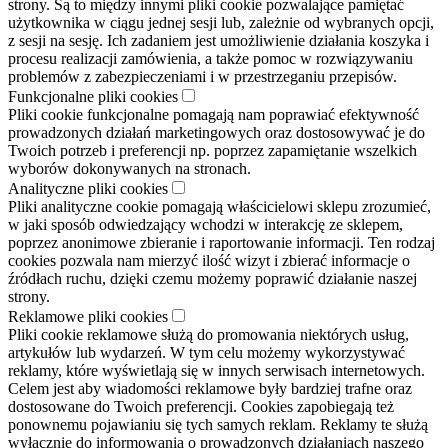
strony. Są to między innymi pliki cookie pozwalające pamiętać
użytkownika w ciągu jednej sesji lub, zależnie od wybranych opcji,
z sesji na sesję. Ich zadaniem jest umożliwienie działania koszyka i
procesu realizacji zamówienia, a także pomoc w rozwiązywaniu
problemów z zabezpieczeniami i w przestrzeganiu przepisów.
Funkcjonalne pliki cookies
Pliki cookie funkcjonalne pomagają nam poprawiać efektywność
prowadzonych działań marketingowych oraz dostosowywać je do
Twoich potrzeb i preferencji np. poprzez zapamiętanie wszelkich
wyborów dokonywanych na stronach.
Analityczne pliki cookies
Pliki analityczne cookie pomagają właścicielowi sklepu zrozumieć,
w jaki sposób odwiedzający wchodzi w interakcję ze sklepem,
poprzez anonimowe zbieranie i raportowanie informacji. Ten rodzaj
cookies pozwala nam mierzyć ilość wizyt i zbierać informacje o
źródłach ruchu, dzięki czemu możemy poprawić działanie naszej
strony.
Reklamowe pliki cookies
Pliki cookie reklamowe służą do promowania niektórych usług,
artykułów lub wydarzeń. W tym celu możemy wykorzystywać
reklamy, które wyświetlają się w innych serwisach internetowych.
Celem jest aby wiadomości reklamowe były bardziej trafne oraz
dostosowane do Twoich preferencji. Cookies zapobiegają też
ponownemu pojawianiu się tych samych reklam. Reklamy te służą
wyłącznie do informowania o prowadzonych działaniach naszego