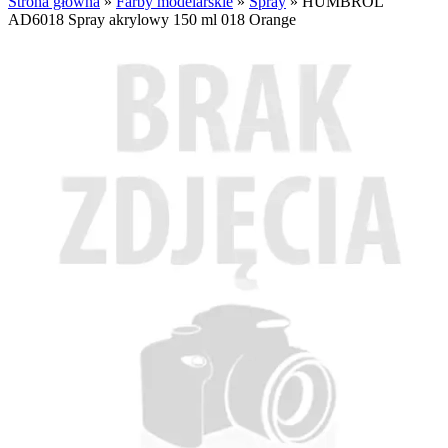
Strona główna
»
Farby modelarskie
»
Spray
»
HUMBROL
AD6018 Spray akrylowy 150 ml 018 Orange