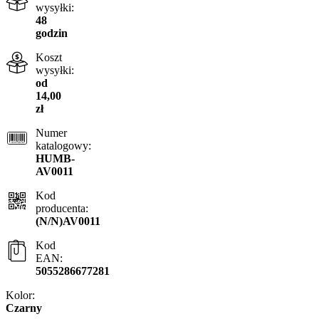
wysyłki:
48
godzin
Koszt
wysyłki:
od
14,00
zł
Numer
katalogowy:
HUMB-
AV0011
Kod
producenta:
(N/N)AV0011
Kod
EAN:
5055286677281
Kolor:
Czarny