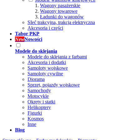
Wagony pasażerskie
Wagony towarowe
Ładunki do wagonów
SIeć trakcyjna, trakcja elektryczna
Akcesoria i części
Tabor PKP
New
Nowości
Modele do sklejania
Modele do sklejania z farbami
Akcesoria i dodatki
Samoloty wojskowe
Samoloty cywilne
Diorama
Sprzęt, pojazdy wojskowe
Samochody
Motocykle
Okręty i statki
Helikoptery
Figurki
Kosmos
Inne
Blog