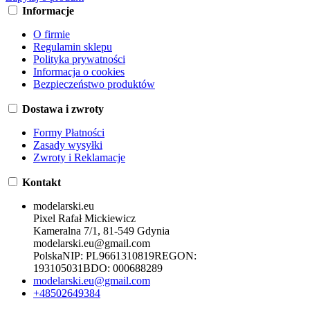
Informacje
O firmie
Regulamin sklepu
Polityka prywatności
Informacja o cookies
Bezpieczeństwo produktów
Dostawa i zwroty
Formy Płatności
Zasady wysyłki
Zwroty i Reklamacje
Kontakt
modelarski.eu
Pixel Rafał Mickiewicz
Kameralna 7/1, 81-549 Gdynia
modelarski.eu@gmail.com
Polska
NIP:
PL9661310819
REGON:
193105031
BDO:
000688289
modelarski.eu@gmail.com
+48502649384