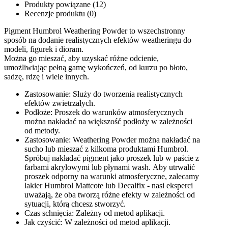
Produkty powiązane (12)
Recenzje produktu (0)
Pigment Humbrol Weathering Powder to wszechstronny
sposób na dodanie realistycznych efektów weatheringu do
modeli, figurek i dioram.
Można go mieszać, aby uzyskać różne odcienie,
umożliwiając pełną gamę wykończeń, od kurzu po błoto,
sadzę, rdzę i wiele innych.
Zastosowanie: Służy do tworzenia realistycznych
efektów zwietrzałych.
Podłoże: Proszek do warunków atmosferycznych
można nakładać na większość podłoży w zależności
od metody.
Zastosowanie: Weathering Powder można nakładać na
sucho lub mieszać z kilkoma produktami Humbrol.
Spróbuj nakładać pigment jako proszek lub w paście z
farbami akrylowymi lub płynami wash. Aby utrwalić
proszek odporny na warunki atmosferyczne, zalecamy
lakier Humbrol Mattcote lub Decalfix - nasi eksperci
uważają, że oba tworzą różne efekty w zależności od
sytuacji, którą chcesz stworzyć.
Czas schnięcia: Zależny od metod aplikacji.
Jak czyścić: W zależności od metod aplikacji.