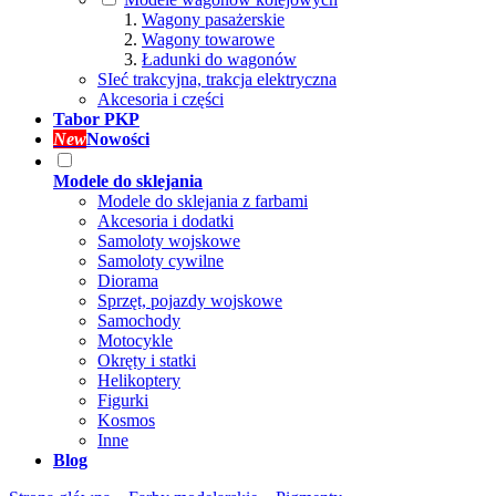
Wagony pasażerskie
Wagony towarowe
Ładunki do wagonów
SIeć trakcyjna, trakcja elektryczna
Akcesoria i części
Tabor PKP
New
Nowości
Modele do sklejania
Modele do sklejania z farbami
Akcesoria i dodatki
Samoloty wojskowe
Samoloty cywilne
Diorama
Sprzęt, pojazdy wojskowe
Samochody
Motocykle
Okręty i statki
Helikoptery
Figurki
Kosmos
Inne
Blog