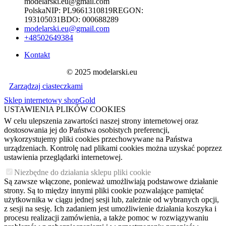
modelarski.eu@gmail.com
Polska
NIP:
PL9661310819
REGON:
193105031
BDO:
000688289
modelarski.eu@gmail.com
+48502649384
Kontakt
© 2025 modelarski.eu
Zarządzaj ciasteczkami
Sklep internetowy shopGold
USTAWIENIA PLIKÓW COOKIES
W celu ulepszenia zawartości naszej strony internetowej oraz
dostosowania jej do Państwa osobistych preferencji,
wykorzystujemy pliki cookies przechowywane na Państwa
urządzeniach. Kontrolę nad plikami cookies można uzyskać poprzez
ustawienia przeglądarki internetowej.
Niezbędne do działania sklepu pliki cookie
Są zawsze włączone, ponieważ umożliwiają podstawowe działanie
strony. Są to między innymi pliki cookie pozwalające pamiętać
użytkownika w ciągu jednej sesji lub, zależnie od wybranych opcji,
z sesji na sesję. Ich zadaniem jest umożliwienie działania koszyka i
procesu realizacji zamówienia, a także pomoc w rozwiązywaniu