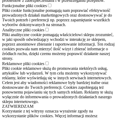
problemów z zabezpieczeniami i w przestrzeganiu przepisów.
Funkcjonalne pliki cookies
Pliki cookie funkcjonalne pomagają nam poprawiać efektywność
prowadzonych działań marketingowych oraz dostosowywać je do
Twoich potrzeb i preferencji np. poprzez zapamiętanie wszelkich
wyborów dokonywanych na stronach.
Analityczne pliki cookies
Pliki analityczne cookie pomagają właścicielowi sklepu zrozumieć,
w jaki sposób odwiedzający wchodzi w interakcję ze sklepem,
poprzez anonimowe zbieranie i raportowanie informacji. Ten rodzaj
cookies pozwala nam mierzyć ilość wizyt i zbierać informacje o
źródłach ruchu, dzięki czemu możemy poprawić działanie naszej
strony.
Reklamowe pliki cookies
Pliki cookie reklamowe służą do promowania niektórych usług,
artykułów lub wydarzeń. W tym celu możemy wykorzystywać
reklamy, które wyświetlają się w innych serwisach internetowych.
Celem jest aby wiadomości reklamowe były bardziej trafne oraz
dostosowane do Twoich preferencji. Cookies zapobiegają też
ponownemu pojawianiu się tych samych reklam. Reklamy te służą
wyłącznie do informowania o prowadzonych działaniach naszego
sklepu internetowego.
ZATWIERDZAM
Korzystanie z tej witryny oznacza wyrażenie zgody na
wykorzystanie plików cookies. Więcej informacji możesz