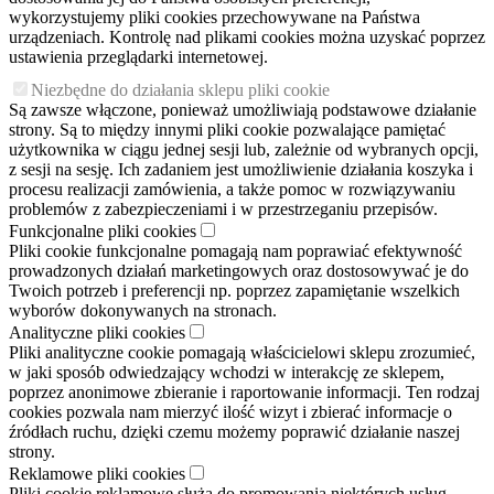
wykorzystujemy pliki cookies przechowywane na Państwa
urządzeniach. Kontrolę nad plikami cookies można uzyskać poprzez
ustawienia przeglądarki internetowej.
Niezbędne do działania sklepu pliki cookie
Są zawsze włączone, ponieważ umożliwiają podstawowe działanie
strony. Są to między innymi pliki cookie pozwalające pamiętać
użytkownika w ciągu jednej sesji lub, zależnie od wybranych opcji,
z sesji na sesję. Ich zadaniem jest umożliwienie działania koszyka i
procesu realizacji zamówienia, a także pomoc w rozwiązywaniu
problemów z zabezpieczeniami i w przestrzeganiu przepisów.
Funkcjonalne pliki cookies
Pliki cookie funkcjonalne pomagają nam poprawiać efektywność
prowadzonych działań marketingowych oraz dostosowywać je do
Twoich potrzeb i preferencji np. poprzez zapamiętanie wszelkich
wyborów dokonywanych na stronach.
Analityczne pliki cookies
Pliki analityczne cookie pomagają właścicielowi sklepu zrozumieć,
w jaki sposób odwiedzający wchodzi w interakcję ze sklepem,
poprzez anonimowe zbieranie i raportowanie informacji. Ten rodzaj
cookies pozwala nam mierzyć ilość wizyt i zbierać informacje o
źródłach ruchu, dzięki czemu możemy poprawić działanie naszej
strony.
Reklamowe pliki cookies
Pliki cookie reklamowe służą do promowania niektórych usług,