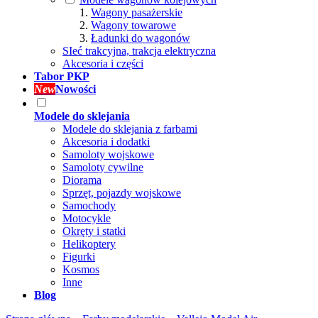
Wagony pasażerskie
Wagony towarowe
Ładunki do wagonów
SIeć trakcyjna, trakcja elektryczna
Akcesoria i części
Tabor PKP
New
Nowości
Modele do sklejania
Modele do sklejania z farbami
Akcesoria i dodatki
Samoloty wojskowe
Samoloty cywilne
Diorama
Sprzęt, pojazdy wojskowe
Samochody
Motocykle
Okręty i statki
Helikoptery
Figurki
Kosmos
Inne
Blog