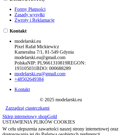
Formy Płatności
Zasady wysyłki
Zwroty i Reklamacje
Kontakt
modelarski.eu
Pixel Rafał Mickiewicz
Kameralna 7/1, 81-549 Gdynia
modelarski.eu@gmail.com
Polska
NIP:
PL9661310819
REGON:
193105031
BDO:
000688289
modelarski.eu@gmail.com
+48502649384
Kontakt
© 2025 modelarski.eu
Zarządzaj ciasteczkami
Sklep internetowy shopGold
USTAWIENIA PLIKÓW COOKIES
W celu ulepszenia zawartości naszej strony internetowej oraz
dostosowania jej do Państwa osobistych preferencji,