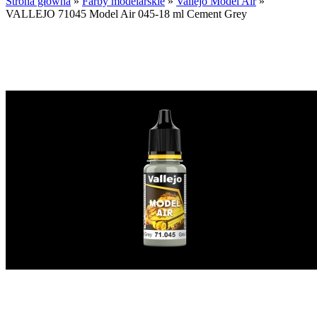
Strona główna
»
Farby modelarskie
»
Vallejo Model Air
»
VALLEJO 71045 Model Air 045-18 ml Cement Grey