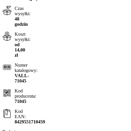
Czas
wysyłki:
48
godzin
Koszt
wysyłki:
od
14,00
zł
Numer
katalogowy:
VALL-
71045
Kod
producenta:
71045
Kod
EAN:
8429551710459