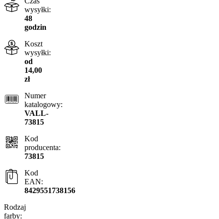
Czas
wysyłki:
48
godzin
Koszt
wysyłki:
od
14,00
zł
Numer
katalogowy:
VALL-
73815
Kod
producenta:
73815
Kod
EAN:
8429551738156
Rodzaj
farby: