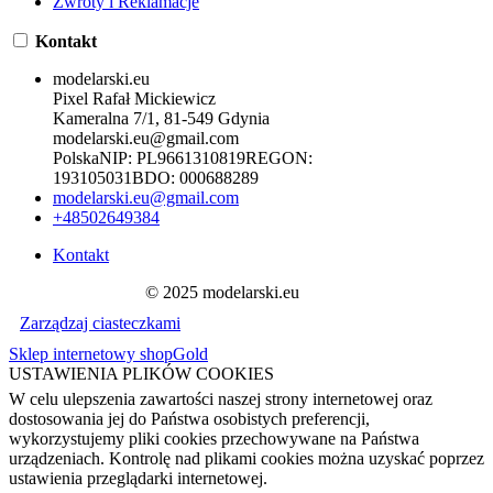
Zwroty i Reklamacje
Kontakt
modelarski.eu
Pixel Rafał Mickiewicz
Kameralna 7/1, 81-549 Gdynia
modelarski.eu@gmail.com
Polska
NIP:
PL9661310819
REGON:
193105031
BDO:
000688289
modelarski.eu@gmail.com
+48502649384
Kontakt
© 2025 modelarski.eu
Zarządzaj ciasteczkami
Sklep internetowy shopGold
USTAWIENIA PLIKÓW COOKIES
W celu ulepszenia zawartości naszej strony internetowej oraz
dostosowania jej do Państwa osobistych preferencji,
wykorzystujemy pliki cookies przechowywane na Państwa
urządzeniach. Kontrolę nad plikami cookies można uzyskać poprzez
ustawienia przeglądarki internetowej.