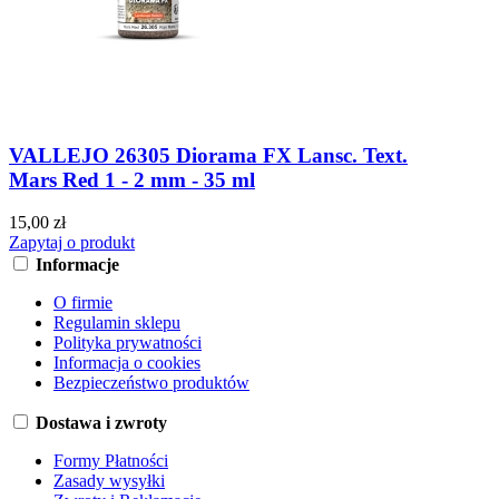
VALLEJO 26305 Diorama FX Lansc. Text.
Mars Red 1 - 2 mm - 35 ml
15,00 zł
Zapytaj o produkt
Informacje
O firmie
Regulamin sklepu
Polityka prywatności
Informacja o cookies
Bezpieczeństwo produktów
Dostawa i zwroty
Formy Płatności
Zasady wysyłki