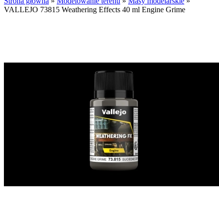
Strona główna
»
Modelowanie terenu
»
Masy modelarskie
»
VALLEJO 73815 Weathering Effects 40 ml Engine Grime