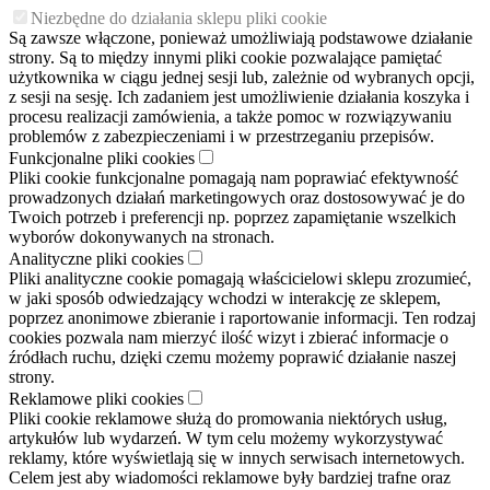
Niezbędne do działania sklepu pliki cookie
Są zawsze włączone, ponieważ umożliwiają podstawowe działanie
strony. Są to między innymi pliki cookie pozwalające pamiętać
użytkownika w ciągu jednej sesji lub, zależnie od wybranych opcji,
z sesji na sesję. Ich zadaniem jest umożliwienie działania koszyka i
procesu realizacji zamówienia, a także pomoc w rozwiązywaniu
problemów z zabezpieczeniami i w przestrzeganiu przepisów.
Funkcjonalne pliki cookies
Pliki cookie funkcjonalne pomagają nam poprawiać efektywność
prowadzonych działań marketingowych oraz dostosowywać je do
Twoich potrzeb i preferencji np. poprzez zapamiętanie wszelkich
wyborów dokonywanych na stronach.
Analityczne pliki cookies
Pliki analityczne cookie pomagają właścicielowi sklepu zrozumieć,
w jaki sposób odwiedzający wchodzi w interakcję ze sklepem,
poprzez anonimowe zbieranie i raportowanie informacji. Ten rodzaj
cookies pozwala nam mierzyć ilość wizyt i zbierać informacje o
źródłach ruchu, dzięki czemu możemy poprawić działanie naszej
strony.
Reklamowe pliki cookies
Pliki cookie reklamowe służą do promowania niektórych usług,
artykułów lub wydarzeń. W tym celu możemy wykorzystywać
reklamy, które wyświetlają się w innych serwisach internetowych.
Celem jest aby wiadomości reklamowe były bardziej trafne oraz