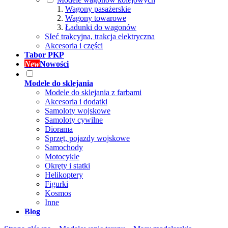
Wagony pasażerskie
Wagony towarowe
Ładunki do wagonów
SIeć trakcyjna, trakcja elektryczna
Akcesoria i części
Tabor PKP
New
Nowości
Modele do sklejania
Modele do sklejania z farbami
Akcesoria i dodatki
Samoloty wojskowe
Samoloty cywilne
Diorama
Sprzęt, pojazdy wojskowe
Samochody
Motocykle
Okręty i statki
Helikoptery
Figurki
Kosmos
Inne
Blog